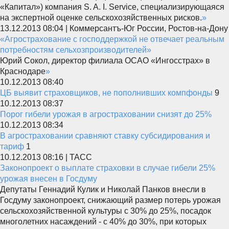
«Капитал») компания S. A. I. Service, специализирующаяся
на экспертной оценке сельскохозяйственных рисков.
»
13.12.2013 08:04 | Коммерсантъ-Юг России, Ростов-на-Дону
«Агрострахование с господдержкой не отвечает реальным
потребностям сельхозпроизводителей»
Юрий Сокол, директор филиала ОСАО «Ингосстрах» в
Краснодаре
»
10.12.2013 08:40
ЦБ выявит страховщиков, не пополнивших компфонды
9
10.12.2013 08:37
Порог гибели урожая в агростраховании снизят до 25%
10.12.2013 08:34
В агростраховании сравняют ставку субсидирования и
тариф
1
10.12.2013 08:16 | ТАСС
Законопроект о выплате страховки в случае гибели 25%
урожая внесен в Госдуму
Депутаты Геннадий Кулик и Николай Панков внесли в
Госдуму законопроект, снижающий размер потерь урожая
сельскохозяйственной культуры с 30% до 25%, посадок
многолетних насаждений - с 40% до 30%, при которых