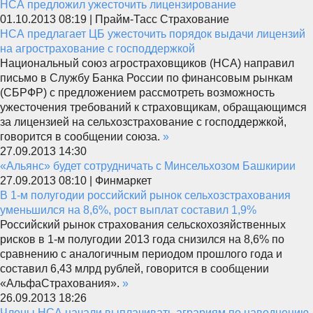
НСА предложил ужесточить лицензирование
01.10.2013 08:19 | Прайм-Тасс Страхование
НСА предлагает ЦБ ужесточить порядок выдачи лицензий
на агрострахование с господдержкой
Национальный союз агростраховщиков (НСА) направил
письмо в Службу Банка России по финансовым рынкам
(СБРФР) с предложением рассмотреть возможность
ужесточения требований к страховщикам, обращающимся
за лицензией на сельхозстрахование с господдержкой,
говорится в сообщении союза.
»
27.09.2013 14:30
«Альянс» будет сотрудничать с Минсельхозом Башкирии
27.09.2013 08:10 | Финмаркет
В 1-м полугодии российский рынок сельхозстрахования
уменьшился на 8,6%, рост выплат составил 1,9%
Российский рынок страхования сельскохозяйственных
рисков в 1-м полугодии 2013 года снизился на 8,6% по
сравнению с аналогичным периодом прошлого года и
составил 6,43 млрд рублей, говорится в сообщении
«АльфаСтрахования».
»
26.09.2013 18:26
Члены НСА начали выплачивать аграриям по наводнению