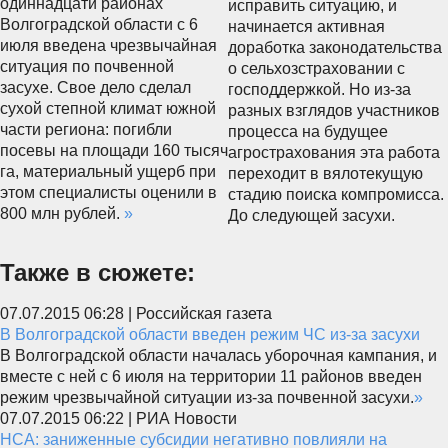
одиннадцати районах
исправить ситуацию, и
Волгоградской области с 6
начинается активная
июля введена чрезвычайная
доработка законодательства
ситуация по почвенной
о сельхозстраховании с
засухе. Свое дело сделал
господдержкой. Но из-за
сухой степной климат южной
разных взглядов участников
части региона: погибли
процесса на будущее
посевы на площади 160 тысяч
агрострахования эта работа
га, материальный ущерб при
переходит в вялотекущую
этом специалисты оценили в
стадию поиска компромисса.
800 млн рублей.
»
До следующей засухи.
Также в сюжете:
07.07.2015 06:28 | Российская газета
В Волгоградской области введен режим ЧС из-за засухи
В Волгоградской области началась уборочная кампания, и
вместе с ней с 6 июля на территории 11 районов введен
режим чрезвычайной ситуации из-за почвенной засухи.
»
07.07.2015 06:22 | РИА Новости
НСА: заниженные субсидии негативно повлияли на