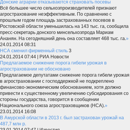
Донские аграрии отказываются страховать посевы
Всё большее число сельхозпроизводителей признают
агрострахование неэффективным. По сравнению с
прошлым годом площадь застрахованных посевов в
Ростовской области уменьшилась на 143 тыс. га, сообщила
пресс-секретарь донского минсельхозпрода Мариам
Ананян. На сегодняшний день она составляет 468 тыс. га.
»
24.01.2014 08:31
НСА сменил фирменный стиль
3
24.01.2014 07:44 | РИА Новости
Предлагаемое снижение порога гибели урожая в
агростраховании не обосновано
Предлагаемое депутатами снижение порога гибели урожая
в агростраховании с господдержкой не подкреплено
финансово-экономическим обоснованием, хотя должно
привести к существенному увеличению субсидирования со
стороны государства, говорится в сообщении
Национального союза агростраховщиков (НСА).
»
23.01.2014 16:08
В Амурской области в 2013 г. был застрахован урожай на
487,7 млн р.
23.01.2014 07:47 | Известия