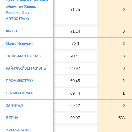
Центральное страховое
общество (бывш.
71.75
0
Респект, бывш.
АВТОСТРАХ)
ЖАСО
71.14
0
Манго Иншуринг
70.9
2
ТАЛИСМАН СО ОАО
70.41
8
РАЙФФАЙЗЕН ЖИЗНЬ
69.92
0
ПРОМИНСТРАХ
69.45
2
ПОЛИС-ГАРАНТ
69.44
1
КАПИТАЛ
69.22
0
ВЕРНА
69.07
566
Интери (бывш.