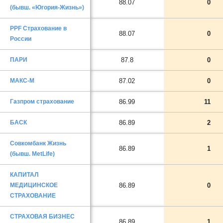
88.07
0
(бывш. «Югория-Жизнь»)
PPF Страхование в
88.07
0
России
ПАРИ
87.8
0
МАКС-М
87.02
0
Газпром страхование
86.99
11
БАСК
86.89
2
Совкомбанк Жизнь
86.89
1
(бывш. MetLife)
КАПИТАЛ
МЕДИЦИНСКОЕ
86.89
0
СТРАХОВАНИЕ
СТРАХОВАЯ БИЗНЕС
86.89
1