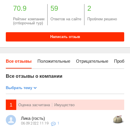
70.9
59
2
Рейтинг компании
Ответов на сайте
Проблем решено
(отборочный тур)
Написать отзыв
Все отзывы
Положительные
Отрицательные
Пробле
Все отзывы о компании
Выбрать тему
1
Оценка засчитана
Имущество
Лика (гость)
06.09.2022
11:19
1