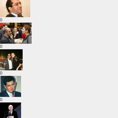
0
0
0
0