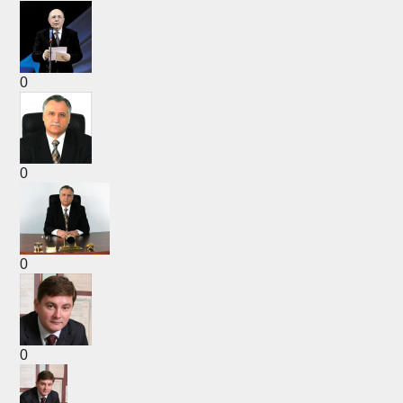
0
0
0
0