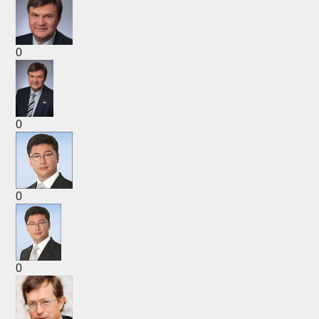
0
0
0
0