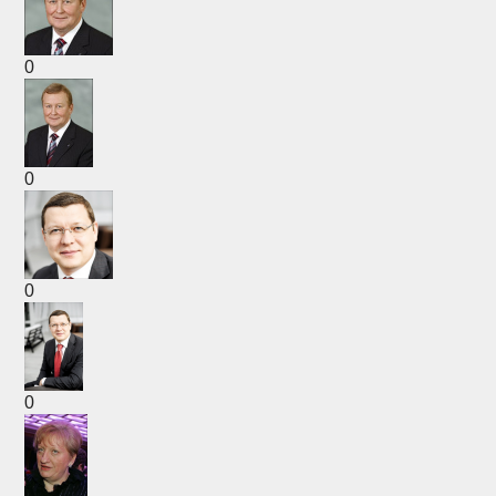
0
0
0
0