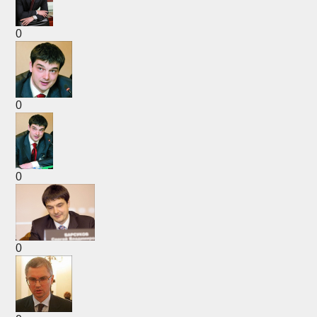
0
0
0
0