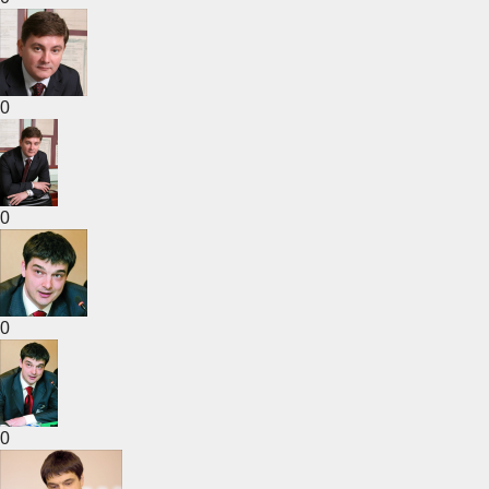
0
0
0
0