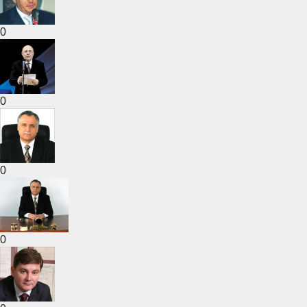
0
0
0
0