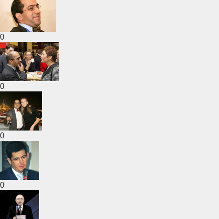
0
0
0
0