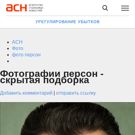
УРЕГУЛИРОВАНИЕ УБЫТКОВ
АСН
Фото
фото персон
Фотографии персон -
скрытая подборка
Добавить комментарий
|
отправить ссылку