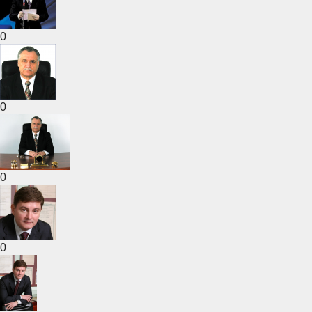
0
0
0
0