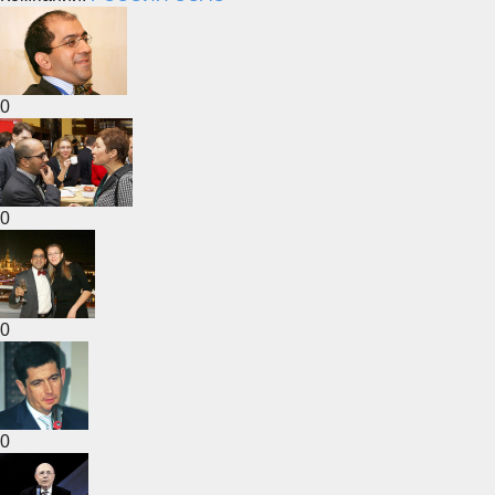
0
0
0
0