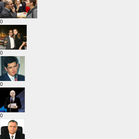
0
0
0
0