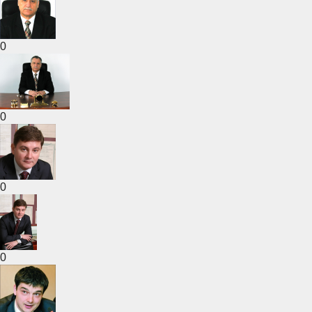
0
0
0
0