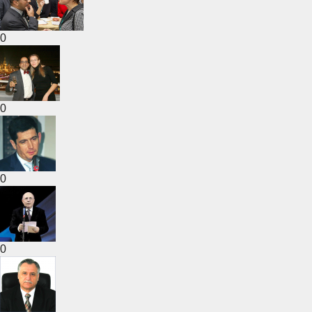
0
0
0
0