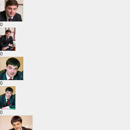
0
0
0
0