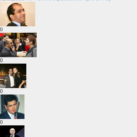
0
0
0
0