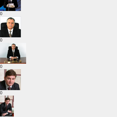
0
0
0
0