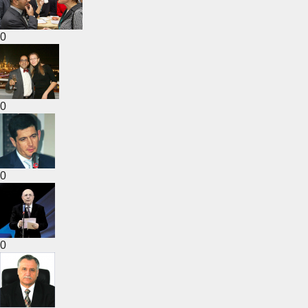
0
0
0
0