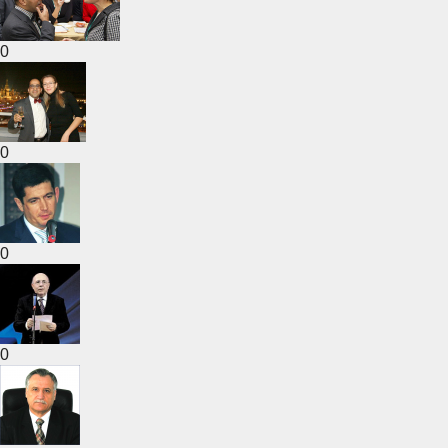
0
0
0
0