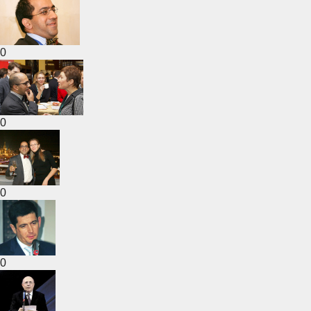
0
0
0
0