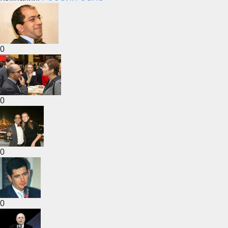
0
0
0
0