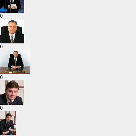
0
0
0
0