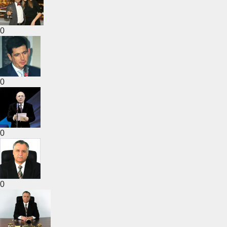
0
0
0
0