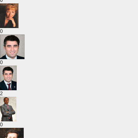
0
0
0
2
0