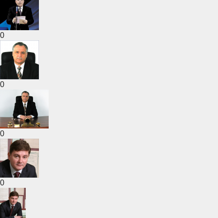
0
0
0
0