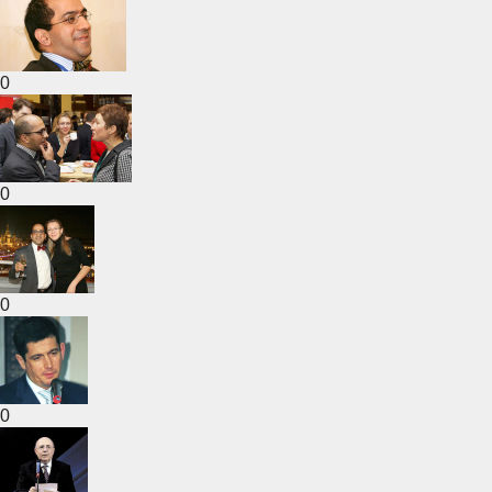
0
0
0
0