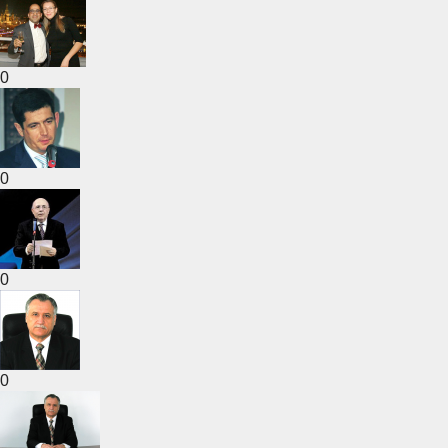
0
0
0
0