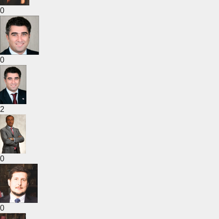
0
0
2
0
0