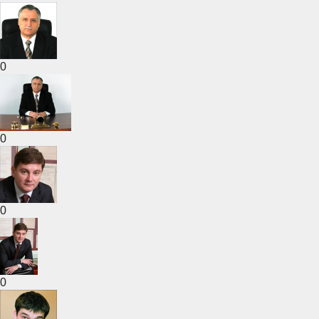
0
0
0
0