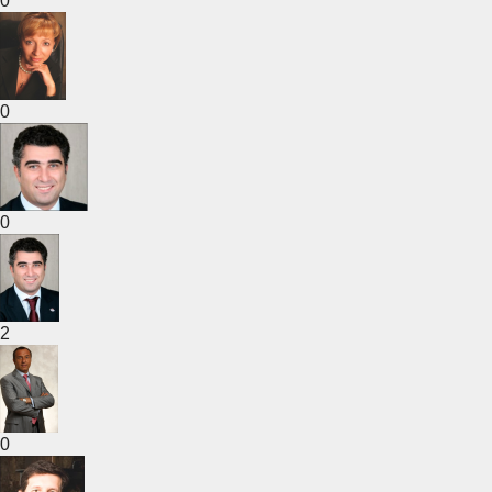
0
0
0
2
0