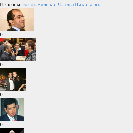
Персоны:
Бесфамильная Лариса Витальевна
0
0
0
0