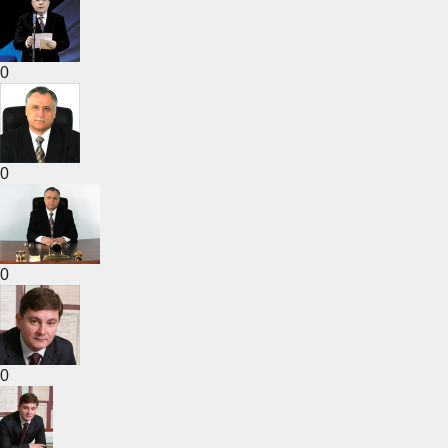
0
0
0
0