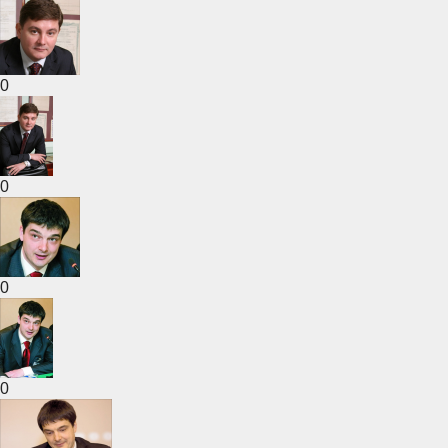
0
0
0
0