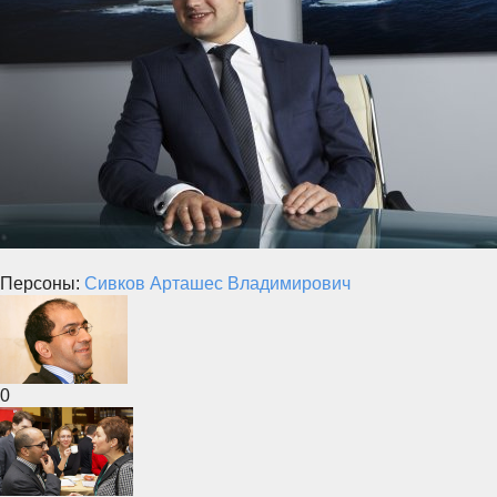
Персоны:
Сивков Арташес Владимирович
0