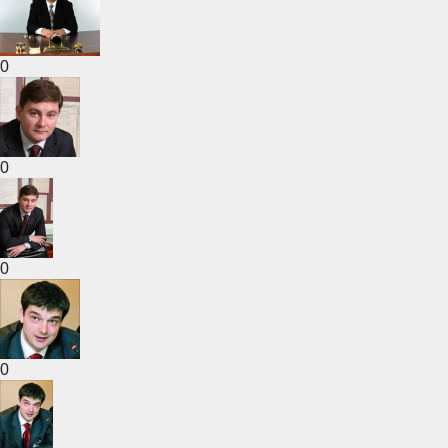
0
0
0
0