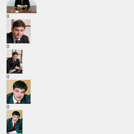
0
0
0
0