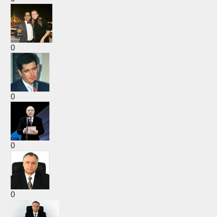
0
0
0
0