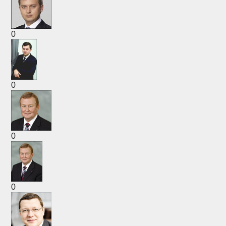
0
0
0
0