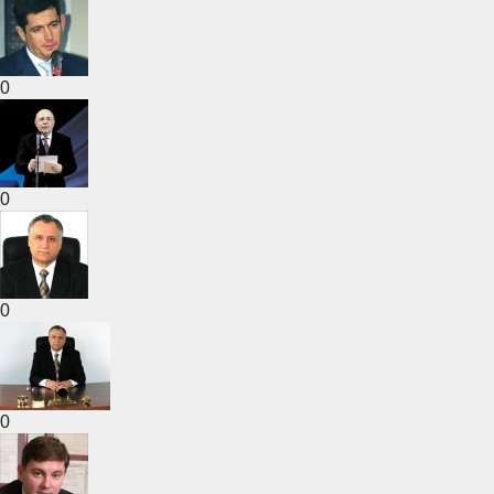
0
0
0
0