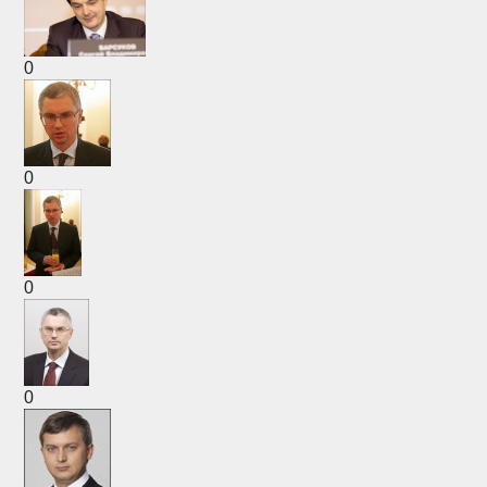
0
0
0
0