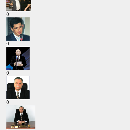
0
0
0
0