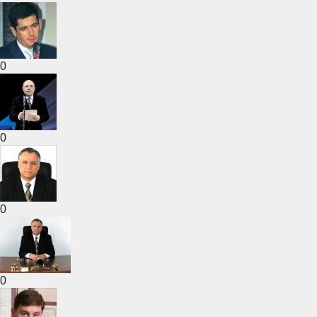
0
0
0
0