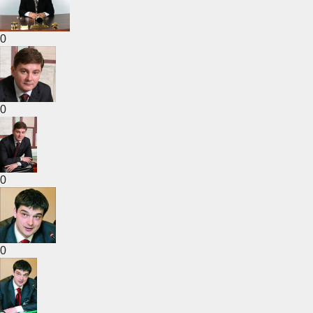
0
0
0
0