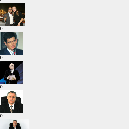
0
0
0
0