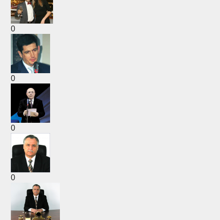
0
0
0
0