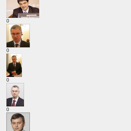
0
0
0
0