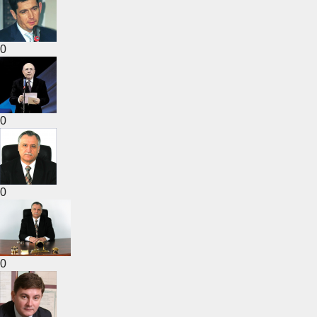
0
0
0
0