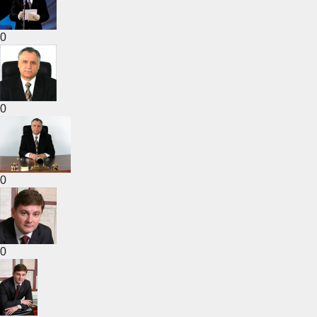
0
0
0
0