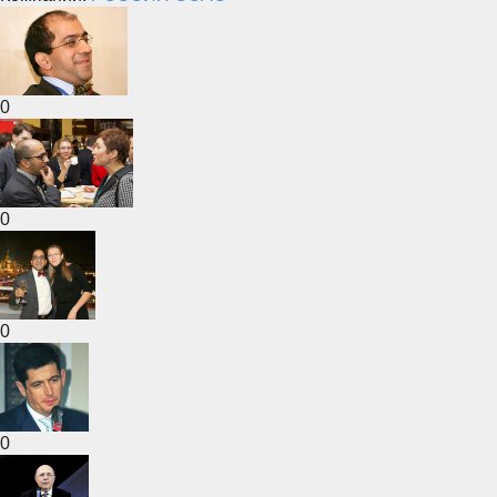
0
0
0
0