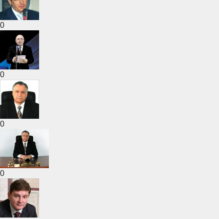
0
0
0
0