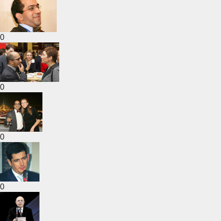
0
0
0
0