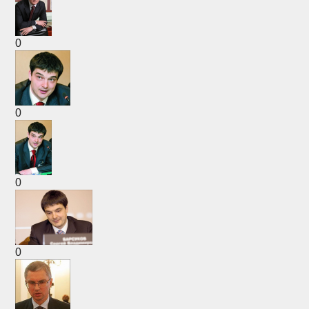
0
0
0
0