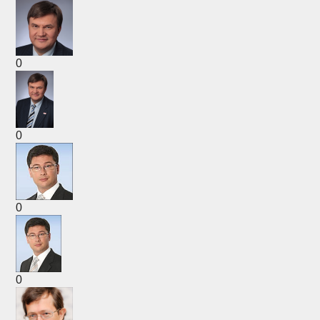
0
0
0
0