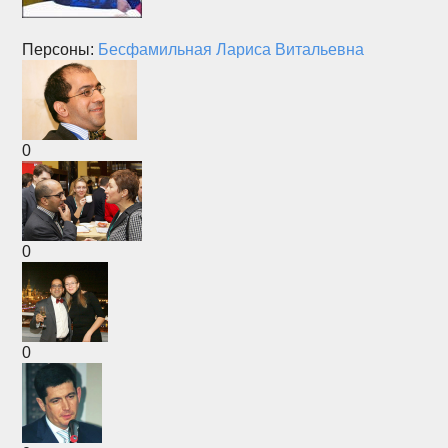
Персоны:
Бесфамильная Лариса Витальевна
0
0
0