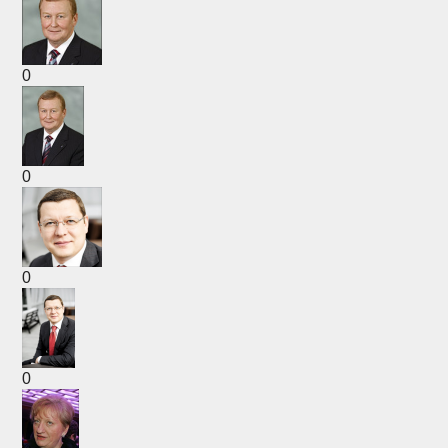
0
0
0
0