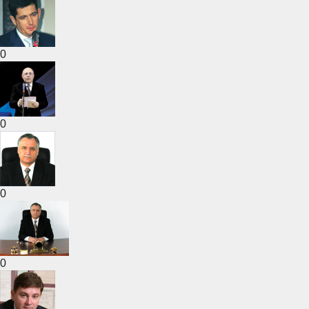
0
0
0
0