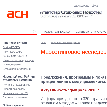
Регистрация
Вход
Рассчитать КАСКО
Сэкономить на КАСКО
Гид потребителя
АСН
Маркетинговое исследование
Выбор КАСКО
Маркетинговое исследов
Покупка ОСАГО
Зачем вам ДоСАГО?
Памятки автовладельцам
Выезд за рубеж
Страхование здоровья
Народный top. Рейтинг
Предложения, программы и показ
страховых компаний
прикрепления к медучреждениям,
Рейтинг страховщиков
Лидеры по сборам
Актуальность: февраль 2018 г.
Отзывы клиентов СК
Справки о компаниях
Информация для этого 320-страничн
основном методом «первое предложе
Online сервисы