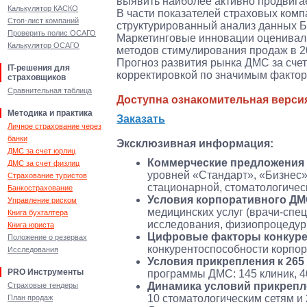
выявить наиболее активно продвиг
Калькулятор КАСКО
В части показателей страховых комп
Стоп-лист компаний
структурированный анализ данных Б
Проверить полис ОСАГО
Маркетинговые инновации оценивал
Калькулятор ОСАГО
методов стимулирования продаж в 20
Прогноз развития рынка ДМС за счет
IT-решения для
корректировкой по значимым фактор
страховщиков
Сравнительная таблица
Доступна ознакомительная верси
Методика и практика
Заказать
Личное страхование через
банки
Эксклюзивная информация:
ДМС за счет юрлиц
Коммерческие предложения 
ДМС за счет физлиц
уровней «Стандарт», «Бизнес»
Страхование туристов
стационарной, стоматологичес
Банкострахование
Условия корпоративного Д
Управление риском
медицинских услуг (врачи-спе
Книга бухгалтера
исследования, физиопроцедуры,
Книга юриста
Цифровые факторы конкуре
Положение о резервах
конкурентоспособности корпо
Исследования
Условия прикрепления к 26
PRO Инструменты
программы ДМС: 145 клиник, 40
Динамика условий прикрепл
Страховые тендеры
10 стоматологическим сетям и
План продаж