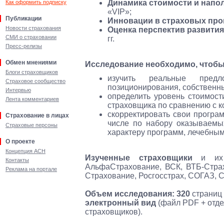
Динамика стоимости и напо
Как оформить подписку
«VIP»;
Публикации
Инновации в страховых про
Новости страхования
Оценка перспектив развити
СМИ о страховании
гг.
Пресс-релизы
Обмен мнениями
Исследование необходимо, чтобы
Блоги страховщиков
изучить реальные предл
Страховое сообщество
позиционирования, собственн
Интервью
определить уровень стоимос
Лента комментариев
страховщика по сравнению с к
скорректировать свои програ
Страхование в лицах
числе по набору оказываемы
Страховые персоны
характеру программ, лечебным
О проекте
Концепция АСН
Изученные страховщики
и их
Контакты
АльфаСтрахование, ВСК, ВТБ-Страх
Реклама на портале
Страхование, Росгосстрах, СОГАЗ, С
Объем исследования:
320
страниц 
электронный вид
(файл PDF + отд
страховщиков).