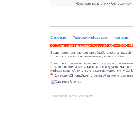
Нажимая на кнопку «Отправить»,
...
О проекте
Правовая информация
Контакты
© «Агентство страховых новостей АСН» (ООО «Р
Ваши персональные данные обрабатываются на сайте
Если вы не согласны, пожалуйста, покиньте сайт.
Агентство страховых новостей - портал о страховани
страховых компаний, а также многое другое. Настоя
информации: «Агентство страховых новостей» – Эл № 
*
Команда АСН снабжает страховой рынок отраслевым
Разработка сайта:
Everymove