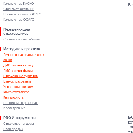
Калькулятор КАСКО
В 
Стоп-лист компаний
Проверить полис ОСАГО
Калькулятор ОСАГО
IT-решения для
страховщиков
Сравнительная таблица
Методика и практика
Личное страхование через
банки
ДМС за счет юрлиц
ДМС за счет физлиц
Страхование туристов
Банкострахование
Управление риском
Книга бухгалтера
Книга юриста
Положение о резервах
Исследования
Б
PRO Инструменты
ко
Страховые тендеры
та
План продаж
«т