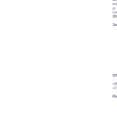
из
д-
со
20
За
Об
«И
«Г
Ис