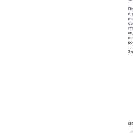
По
ст
ис
ос
ст
ви
ис
ко
За
Об