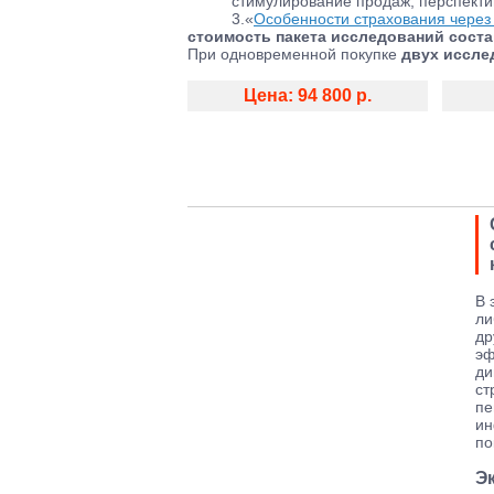
стимулирование продаж, перспекти
3.«
Особенности страхования через п
стоимость пакета исследований состави
При одновременной покупке
двух иссле
Цена: 94 800 р.
В 
ли
др
эф
ди
ст
пе
ин
по
Э