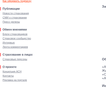
Как оформить подписку
За
Публикации
Новости страхования
СМИ о страховании
Пресс-релизы
Обмен мнениями
Блоги страховщиков
Страховое сообщество
Интервью
Лента комментариев
Страхование в лицах
Об
Страховые персоны
«А
О проекте
Жи
Концепция АСН
«С
Контакты
«А
Реклама на портале
Ис