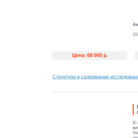
Ак
15
Цена: 68 000 р.
Структура и содержание исследован
В 
кл
ба
че