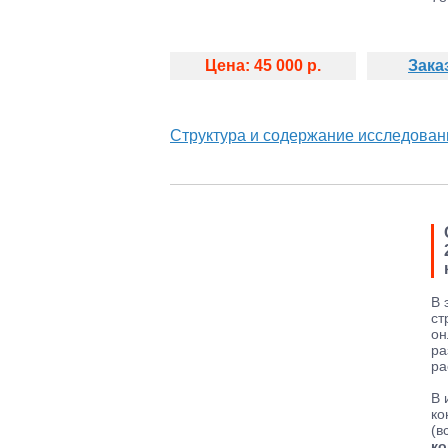
Цена: 45 000 р.
Зака
Структура и содержание исследован
В 
ст
он
ра
ра
В 
ко
(в
ко