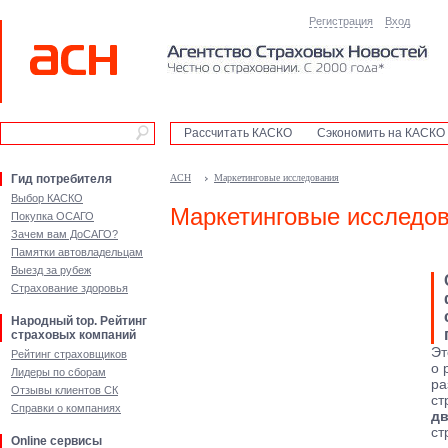
Регистрация
Вход
Рассчитать КАСКО
Сэкономить на КАСКО
Гид потребителя
АСН
Маркетинговые исследования
Выбор КАСКО
Маркетинговые исследо
Покупка ОСАГО
Зачем вам ДоСАГО?
Памятки автовладельцам
Выезд за рубеж
Страхование здоровья
Народный top. Рейтинг
страховых компаний
Эт
Рейтинг страховщиков
о 
Лидеры по сборам
ра
Отзывы клиентов СК
ст
Справки о компаниях
дв
ст
Online сервисы