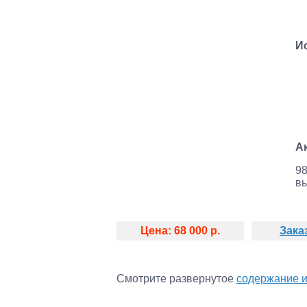
И
А
98
вы
Цена: 68 000 р.
Зака
Смотрите развернутое
содержание 