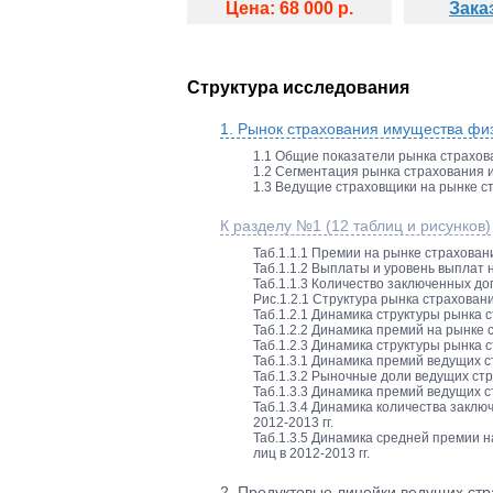
Цена: 68 000 р.
Зака
Структура исследования
1. Рынок страхования имущества физи
1.1 Общие показатели рынка страхова
1.2 Сегментация рынка страхования и
1.3 Ведущие страховщики на рынке ст
К разделу №1 (12 таблиц и рисунков)
Таб.1.1.1 Премии на рынке страхован
Таб.1.1.2 Выплаты и уровень выплат 
Таб.1.1.3 Количество заключенных до
Рис.1.2.1 Структура рынка страхован
Таб.1.2.1 Динамика структуры рынка 
Таб.1.2.2 Динамика премий на рынке 
Таб.1.2.3 Динамика структуры рынка 
Таб.1.3.1 Динамика премий ведущих с
Таб.1.3.2 Рыночные доли ведущих стр
Таб.1.3.3 Динамика премий ведущих с
Таб.1.3.4 Динамика количества закл
2012-2013 гг.
Таб.1.3.5 Динамика средней премии 
лиц в 2012-2013 гг.
2. Продуктовые линейки ведущих стра