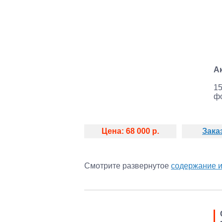
А
15
ф
Цена: 68 000 р.
Зака
Смотрите развернутое
содержание 