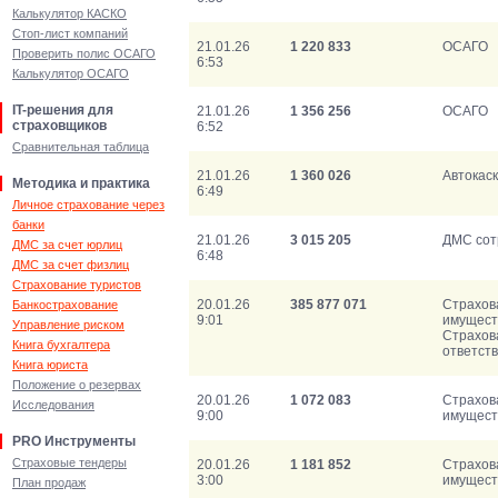
Калькулятор КАСКО
Стоп-лист компаний
21.01.26
1 220 833
ОСАГО
Проверить полис ОСАГО
6:53
Калькулятор ОСАГО
IT-решения для
21.01.26
1 356 256
ОСАГО
страховщиков
6:52
Сравнительная таблица
21.01.26
1 360 026
Автокас
Методика и практика
6:49
Личное страхование через
банки
21.01.26
3 015 205
ДМС сот
ДМС за счет юрлиц
6:48
ДМС за счет физлиц
Страхование туристов
20.01.26
385 877 071
Страхов
Банкострахование
9:01
имущест
Управление риском
Страхов
Книга бухгалтера
ответст
Книга юриста
Положение о резервах
20.01.26
1 072 083
Страхов
Исследования
9:00
имущест
PRO Инструменты
Страховые тендеры
20.01.26
1 181 852
Страхов
3:00
имущест
План продаж