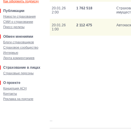
Как оформить подписку
20.01.26
1 762 518
Страхов
Публикации
2:00
имущест
Новости страхования
СМИ о страховании
20.01.26
2 112 475
Автокас
Пресс-релизы
1:00
Обмен мнениями
Блоги страховщиков
Страховое сообщество
Интервью
Лента комментариев
Страхование в лицах
Страховые персоны
О проекте
Концепция АСН
Контакты
Реклама на портале
...