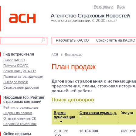
Регистрация
Вход
Рассчитать КАСКО
Сэкономить на КАСКО
Гид потребителя
АСН
План продаж
Выбор КАСКО
План продаж
Покупка ОСАГО
Зачем вам ДоСАГО?
Памятки автовладельцам
Договоры страхования с истекающим
Выезд за рубеж
предпочтения, планы, страховая история.
Страхование здоровья
дальнейшей работы.
Народный top. Рейтинг
Поиск договоров
страховых компаний
Рейтинг страховщиков
Время
Страховая сумма, р.
Услуга
Лидеры по сборам
публикации
Отзывы клиентов СК
Справки о компаниях
21.01.26
16 104 000
ДМС сот
Online сервисы
6:55