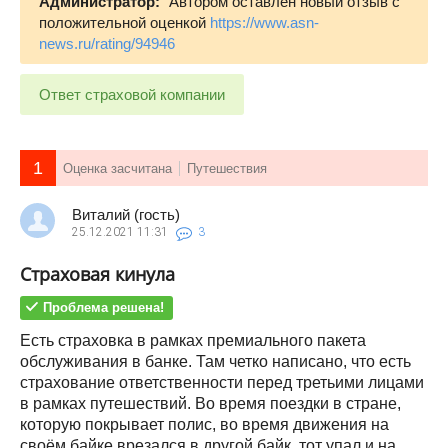
Администратор:
Автором оставлен новый отзыв с
положительной оценкой
https://www.asn-
news.ru/rating/94946
Ответ страховой компании
1
Оценка засчитана
Путешествия
Виталий (гость)
25.12.2021
11:31
3
Страховая кинула
Проблема решена!
Есть страховка в рамках премиального пакета
обслуживания в банке. Там четко написано, что есть
страхование ответственности перед третьими лицами
в рамках путешествий. Во время поездки в стране,
которую покрывает полис, во время движения на
своём байке врезался в другой байк, тот упал и на