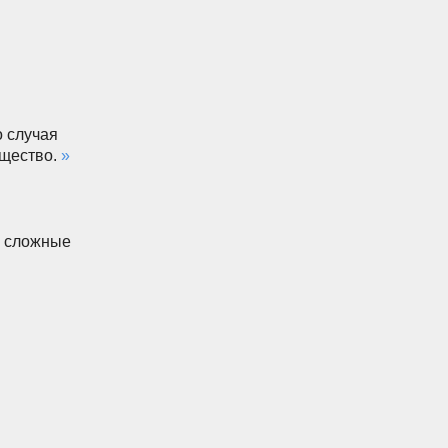
о случая
ущество.
»
е сложные