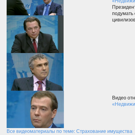
«Недвижи
Президент
подумать 
цивилизов
Видео отн
«Недвижим
Все видеоматериалы по теме: Страхование имущества