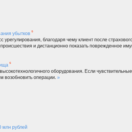
вания убытков
с урегулирования, благодаря чему клиент после страховог
а происшествия и дистанционно показать поврежденное им
лища
 высокотехнологичного оборудования. Если чувствительны
м возобновить операции.
»
0 млн рублей