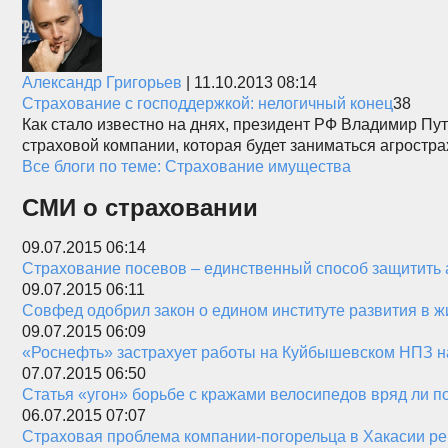
Александр Григорьев
|
11.10.2013 08:14
Страхование с господдержкой: нелогичный конец
38
Как стало известно на днях, президент РФ Владимир Пу
страховой компании, которая будет заниматься агростр
Все блоги по теме: Страхование имущества
СМИ о страховании
09.07.2015 06:14
Страхование посевов – единственный способ защитить а
09.07.2015 06:11
Совфед одобрил закон о едином институте развития в 
09.07.2015 06:09
«Роснефть» застрахует работы на Куйбышевском НПЗ на
07.07.2015 06:50
Статья «угон» борьбе с кражами велосипедов вряд ли п
06.07.2015 07:07
Страховая проблема компании-погорельца в Хакасии ре