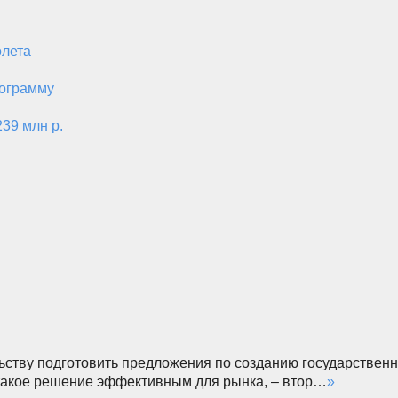
олета
рограмму
39 млн р.
ьству подготовить предложения по созданию государственн
и такое решение эффективным для рынка, – втор…
»