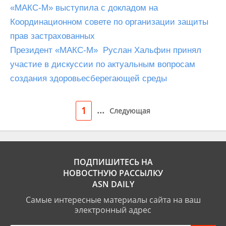
«МАКС-М» выступила с докладом на
Координационном совете по организации защиты
прав застрахованных
Президент «МАКС-М» Руслан Хальфин принял
участие в дискуссии по актуальным вопросам
создания здоровьесберегающей среды
...
1
Следующая
ПОДПИШИТЕСЬ НА
НОВОСТНУЮ РАССЫЛКУ
ASN DAILY
Самые интересные материалы сайта на ваш
электронный адрес