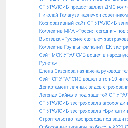
СГ УРАЛСИБ предоставляет ДМС коллек
Николай Галагуза назначен советнико
Корпоративный сайт СГ УРАЛСИБ занял
Коллектив МИА «Россия сегодня» под
Выставка «Русские святые» застрахов
Коллектив Группы компаний IEK застр
Сайт МСК УРАЛСИБ вошел в народную д
Рунета»
Елена Сазонова назначена руководит
Сайт СГ УРАЛСИБ вошел в топ-10 интер
Департамент личных видов страхован
Легенда Байкала под защитой СГ УР
СГ УРАЛСИБ застраховала агрохолдинг
СГ УРАЛСИБ застраховала «Бригантин
Строительство газопровода под защи
Отборочные турниры по боксу к XXXI