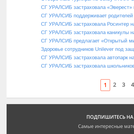
СГ УРАЛСИБ застраховала «Эверест» 
СГ УРАЛСИБ поддерживает родителей
СГ УРАЛСИБ застраховала Росинтер на
СГ УРАЛСИБ застраховала каникулы н
СГ УРАЛСИБ предлагает «Открытый м
Здоровье сотрудников Unilever под з
СГ УРАЛСИБ застраховала автопарк на
СГ УРАЛСИБ застраховала школьников
2
3
4
1
ПОДПИШИТЕСЬ НА 
Самые интересные мате