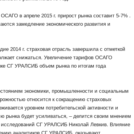
САГО в апреле 2015 г. прирост рынка составит 5-7% .
аются замедление экономического развития и
ие 2014 г. страховая отрасль завершила с отметкой
должает снижаться. Увеличение тарифов ОСАГО
енке СГ УРАЛСИБ объем рынка по итогам года
состоянием экономики, промышленности и социальным
торожностью относится к сокращению страховых
рживается уровнем потребительской активности и
ию рынка будет усиливаться, – делится своим мнением
х исследований СГ УРАЛСИБ Николай Левкив. Влияние
нению аналитиков СГ УРАЛСИБ, оказывают