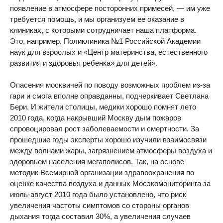
появление в атмосфере посторонних примесей, — им уже
требуется помощь, и мы организуем ее оказание в
клиниках, с которыми сотрудничает наша платформа.
Это, например, Поликлиника №1 Российской Академии
наук для взрослых и «Центр материнства, естественного
развития и здоровья ребенка» для детей».
Опасения москвичей по поводу возможных проблем из-за
гари и смога вполне оправданны, подчеркивает Светлана
Бери. И жители столицы, медики хорошо помнят лето
2010 года, когда накрывший Москву дым пожаров
спровоцировал рост заболеваемости и смертности. За
прошедшие годы эксперты хорошо изучили взаимосвязи
между волнами жары, загрязнением атмосферы воздуха и
здоровьем населения мегаполисов. Так, на основе
методик Всемирной организации здравоохранения по
оценке качества воздуха и данных Мосэкомониторинга за
июль-август 2010 года было установлено, что риск
увеличения частоты симптомов со стороны органов
дыхания тогда составил 30%, а увеличения случаев