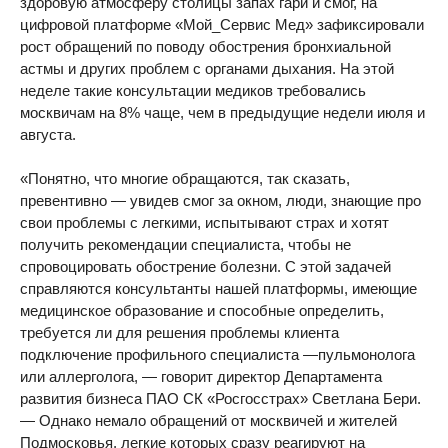
здоровую атмосферу столицы запах гари и смог, на
цифровой платформе «Мой_Сервис Мед» зафиксировали
рост обращений по поводу обострения бронхиальной
астмы и других проблем с органами дыхания. На этой
неделе такие консультации медиков требовались
москвичам на 8% чаще, чем в предыдущие недели июля и
августа.
«Понятно, что многие обращаются, так сказать,
превентивно — увидев смог за окном, люди, знающие про
свои проблемы с легкими, испытывают страх и хотят
получить рекомендации специалиста, чтобы не
спровоцировать обострение болезни. С этой задачей
справляются консультанты нашей платформы, имеющие
медицинское образование и способные определить,
требуется ли для решения проблемы клиента
подключение профильного специалиста —пульмонолога
или аллерголога, — говорит директор Департамента
развития бизнеса ПАО СК «Росгосстрах» Светлана Бери.
— Однако немало обращений от москвичей и жителей
Подмосковья, легкие которых сразу реагируют на