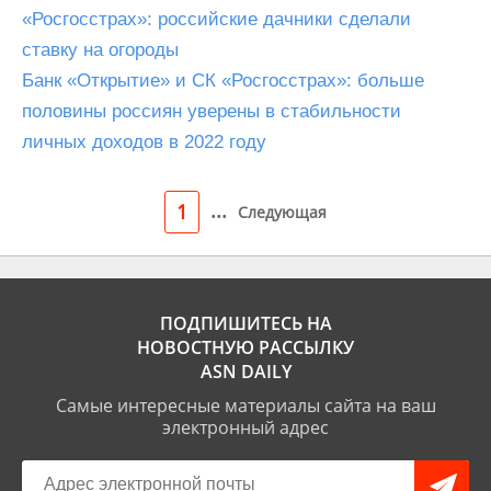
«Росгосстрах»: российские дачники сделали
ставку на огороды
Банк «Открытие» и СК «Росгосстрах»: больше
половины россиян уверены в стабильности
личных доходов в 2022 году
...
1
Следующая
ПОДПИШИТЕСЬ НА
НОВОСТНУЮ РАССЫЛКУ
ASN DAILY
Самые интересные материалы сайта на ваш
электронный адрес