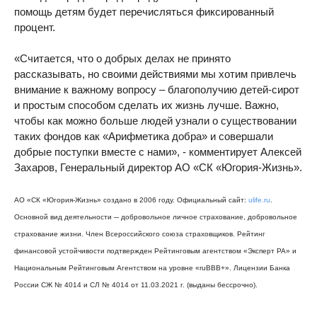
помощь детям будет перечисляться фиксированный
процент.
«Считается, что о добрых делах не принято
рассказывать, но своими действиями мы хотим привлечь
внимание к важному вопросу – благополучию детей-сирот
и простым способом сделать их жизнь лучше. Важно,
чтобы как можно больше людей узнали о существовании
таких фондов как «Арифметика добра» и совершали
добрые поступки вместе с нами», - комментирует Алексей
Захаров, Генеральный директор АО «СК «Югория-Жизнь».
АО «СК «Югория-Жизнь» создано в 2006 году. Официальный сайт:
ulife.ru
.
Основной вид деятельности ─ добровольное личное страхование, добровольное
страхование жизни. Член Всероссийского союза страховщиков. Рейтинг
финансовой устойчивости подтвержден Рейтинговым агентством «Эксперт РА» и
Национальным Рейтинговым Агентством на уровне «ruBBB+». Лицензии Банка
России СЖ № 4014 и СЛ № 4014 от 11.03.2021 г. (выданы бессрочно).