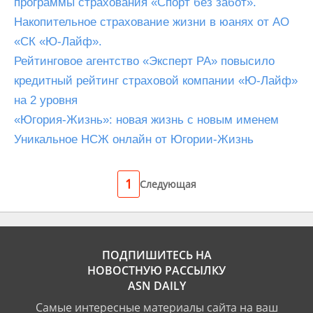
программы страхования «Спорт без забот».
Накопительное страхование жизни в юанях от АО
«СК «Ю-Лайф».
Рейтинговое агентство «Эксперт РА» повысило
кредитный рейтинг страховой компании «Ю-Лайф»
на 2 уровня
«Югория-Жизнь»: новая жизнь с новым именем
Уникальное НСЖ онлайн от Югории-Жизнь
1
Следующая
ПОДПИШИТЕСЬ НА
НОВОСТНУЮ РАССЫЛКУ
ASN DAILY
Самые интересные материалы сайта на ваш