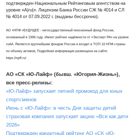
подтвержден Национальным Рейтинговым агентством на
уровне «А|ru|». Лицензии Банка России СЖ № 4014 и СЛ
№ 4014 от 07.09.2022 г. (выданы бессрочно).
АО «НПФ «БУДУЩЕЕ - негосударственный пенсионный фонд России,
основанный в 1996 году. Имеет рейтинг надёжности от «Эксперт РА» на уровне
ruAA. Является крупнейшим фондом России и входит в ТОП-10 НПФ страны
по объему активов, Подробная информация размещена на сайте:
https://npff.ru/ .
АО «СК «Ю-Лайф» (бывш. «Югория-Жизнь»),
все пресс-релизы:
«Ю-Лайф» запускает летний промокод для юных
спортсменов
Июнь с «Ю-Лайф»: в честь Дня защиты детей
страховая компания запускает акцию «Все как дети
2026»
Подтвержден кредитный рейтинг АО «СК «Ю-