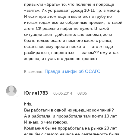
привыкли «брать» то, что полегче и попроще
«взять». Их устраивает доход 10-11 т.р. в месяц.
И если при этом еще и вылетают в трубу по
итогам годам все их собранные премии, то такой
агент СК реально нафиг не нужен. В такой
ситуации агент действительно виноват, хочет
брать только осаго и немного каско с рынка,
остальное ему просто неохота — это ж надо
разбираться, напрягаться — зачем?? ему и так
хорошо, и пусть его даже не трогают.
Правда и мифы об ОСАГО
К заметке:
Юлия1783
05.06.2014
08:06
hris,
Вы работали в одной из ушедших компаний?
А я работала. и проработала там почти 10 лет.
И знаю, о чем говорю.
Компания бы не проработала на рынке 20 лет,
если бы с самого начала ее деятельность была