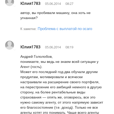
Юлия1783
05.06.2014
08:27
автор, вы пробивали машину, она хоть не
угнанная?
Проблема с выплатой по осаго
К заметке:
Юлия1783
05.06.2014
08:19
Андрей Гололобов,
понимаете, мы ведь не знаем всей ситуации у
Агент (гость).
Может его последний год-два обучали другим
продуктам, мотивировали и всячески
настраивали на расширение своего портфеля,
на перестроение его амбиций немного в другую
сторону, на более рентабельные виды
страхования — опять же, оговорюсь, все это
нужно самому агенту, от этого напрямую зависит
его благосостояние (т.е. доход). Только не все
агенты хотят это понимать. Чаще всего агенты